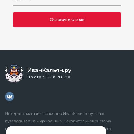
ИванКальян.ру
Поставщик дыма
Интернет-магазин кальянов ИванКальян.ру - ваш
путеводитель в мир кальяна. Накопительная система
скидок, промокоды, акции. Удобный личный кабинет.