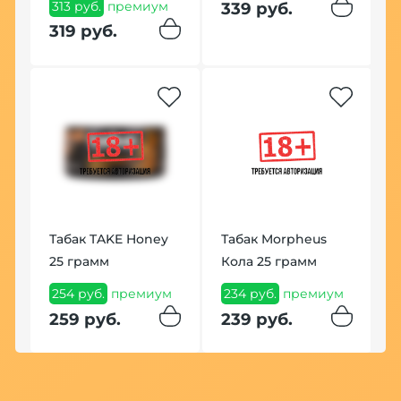
313 руб.
премиум
339 руб.
ум
319 руб.
К
P
Табак TAKE Honey
Табак Morpheus
1
25 грамм
Кола 25 грамм
1
254 руб.
премиум
234 руб.
премиум
259 руб.
239 руб.