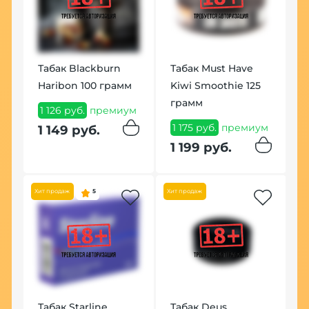
Табак Blackburn
Табак Must Have
Ч
Haribon 100 грамм
Kiwi Smoothie 125
Б
грамм
1 126 руб.
премиум
7
м
1 175 руб.
премиум
1 149 руб.
8
1 199 руб.
Хит
Хит продаж
5
Хит продаж
К
Табак Starline
Табак Deus
B