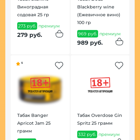
Виноградная
Blackberry wine
к
содовая 25 гр
(Ежевичное вино)
6
100 гр
м
273 руб.
премиум
7
969 руб.
премиум
279 руб.
989 руб.
5
В
Г
Табак Banger
Табак Overdose Gin
A
Apricot Jam 25
Spritz 25 грамм
1
грамм
332 руб.
премиум
1