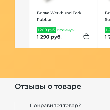
Вилка Werkbund Fork
Ви
Rubber
S
eca
1 200 руб.
премиум
1 
рн 200
1 290 руб.
1 
иум
Отзывы о товаре
Понравился товар?