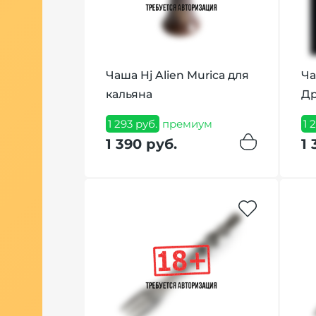
уша
Чаша Hj Alien Murica для
Ча
 грамм
кальяна
Др
ум
1 293 руб.
премиум
1 
1 390 руб.
1 