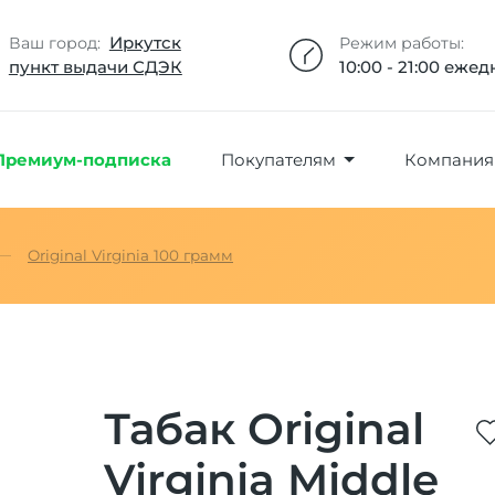
Добавлено максимальное кол-во товара
Товар добавлен в избранное
Товар удален из избранного
Товар добавлен в корзину
Промокод скопирован
Иркутск
Ваш город:
Режим работы:
пункт выдачи СДЭК
10:00 - 21:00 еже
Премиум-подписка
Покупателям
Компания
Original Virginia 100 грамм
Табак Original
Virginia Middle