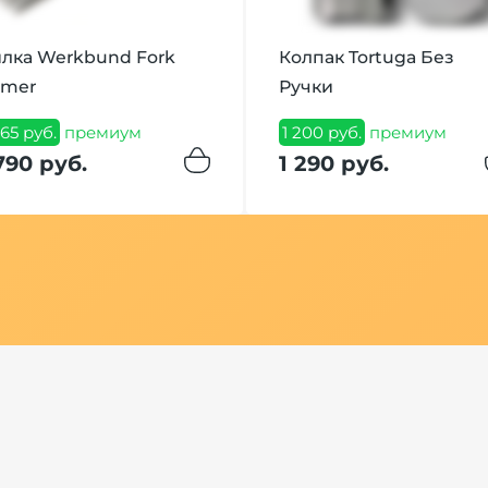
лка Werkbund Fork
Колпак Tortuga Без
umer
Ручки
665 руб.
премиум
1 200 руб.
премиум
790 руб.
1 290 руб.