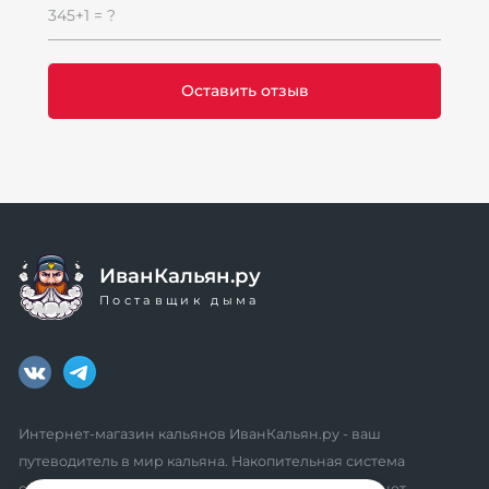
345+1 = ?
ИванКальян.ру
Поставщик дыма
Интернет-магазин кальянов ИванКальян.ру - ваш
путеводитель в мир кальяна. Накопительная система
скидок, промокоды, акции. Удобный личный кабинет.