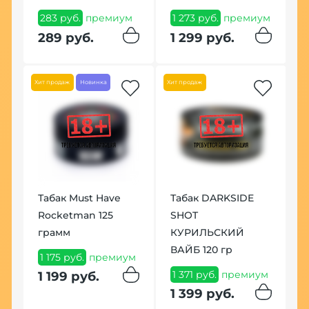
283 руб.
премиум
1 273 руб.
премиум
6
289 руб.
1 299 руб.
7
Хит продаж
Новинка
Хит продаж
Табак Must Have
Табак DARKSIDE
В
Rocketman 125
SHOT
А
грамм
КУРИЛЬСКИЙ
К
ВАЙБ 120 гр
1 175 руб.
премиум
8
1 371 руб.
премиум
1 199 руб.
8
м
1 399 руб.