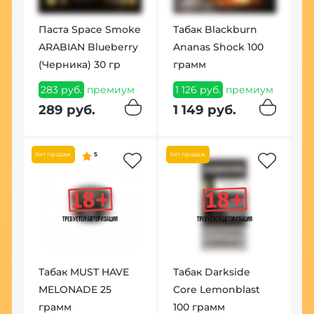
k
Паста Space Smoke
Табак Blackburn
Ч
мм
ARABIAN Blueberry
Ananas Shock 100
T
(Черника) 30 гр
грамм
S
м
283 руб.
премиум
1 126 руб.
премиум
1
289 руб.
1 149 руб.
1
Хит продаж
5
Хит продаж
Хит
Табак MUST HAVE
Табак Darkside
К
MELONADE 25
Core Lemonblast
B
грамм
100 грамм
к