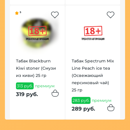
5
К
Табак Blackburn
Табак Spectrum Mix
H
Kiwi stoner (Смузи
Line Peach ice tea
G
из киви) 25 гр
(Освежающий
1
персиковый чай)
313 руб.
премиум
1
25 гр
319 руб.
283 руб.
премиум
289 руб.