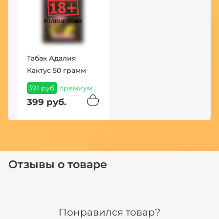
Табак Адалия
Ч
Кактус 50 грамм
H
P
391 руб.
премиум
1
399 руб.
1
Хит
Отзывы о товаре
Понравился товар?