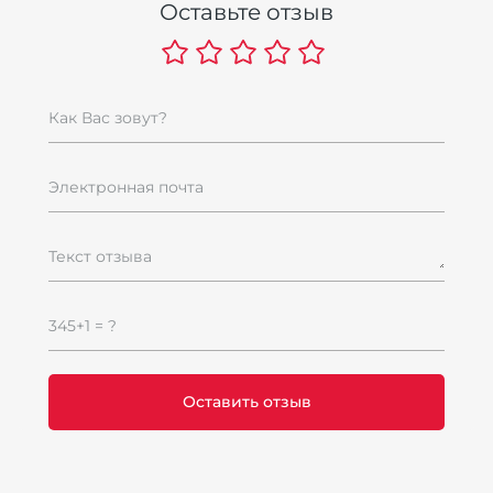
Оставьте отзыв
К
C
9
9
Как Вас зовут?
Электронная почта
Текст отзыва
345+1 = ?
В
F
1
и