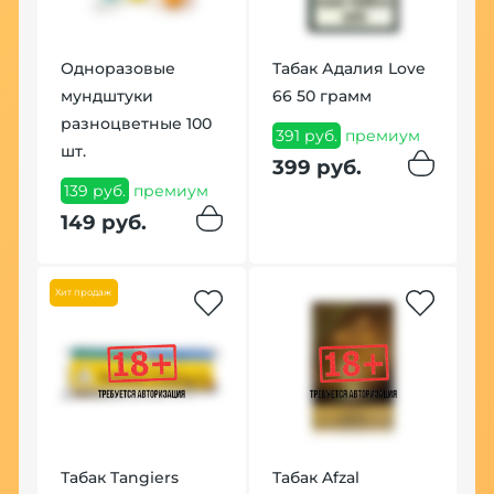
Одноразовые
Табак Адалия Love
Ч
мундштуки
66 50 грамм
K
разноцветные 100
391 руб.
премиум
2
шт.
399 руб.
2
139 руб.
премиум
149 руб.
Хит продаж
У
Табак Tangiers
Табак Afzal
К