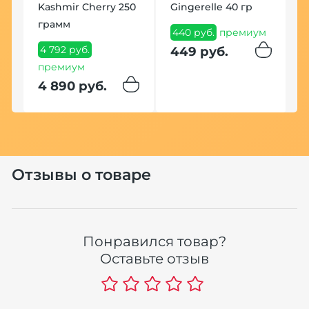
Kashmir Cherry 250
Gingerelle 40 гр
(
грамм
440 руб.
премиум
1
4 792 руб.
п
449 руб.
м
премиум
1
м
4 890 руб.
По
Отзывы о товаре
В
Понравился товар?
F
Оставьте отзыв
1
40
1