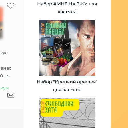
Набор #МНЕ НА 3-КУ для
кальяна
ssic
нанас
00 гр
Набор "Крепкий орешек"
иум
для кальяна