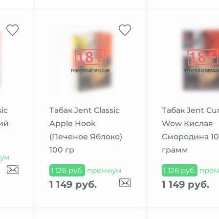
ic
Табак Jent Classic
Табак Jent Cu
ий
Apple Hook
Wow Кислая
(Печеное Яблоко)
Смородина 1
100 гр
грамм
ум
1 126 руб.
премиум
1 126 руб.
прем
1 149 руб.
1 149 руб.