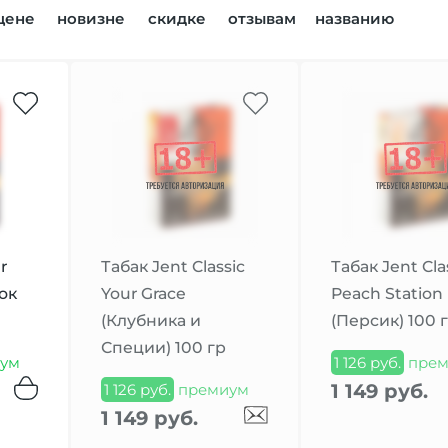
цене
новизне
скидке
отзывам
названию
r
Табак Jent Classic
Табак Jent Cla
ок
Your Grace
Peach Station
(Клубника и
(Персик) 100 
Специи) 100 гр
ум
1 126 руб.
прем
1 149 руб.
1 126 руб.
премиум
1 149 руб.