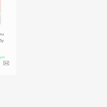
bu
бу
ум