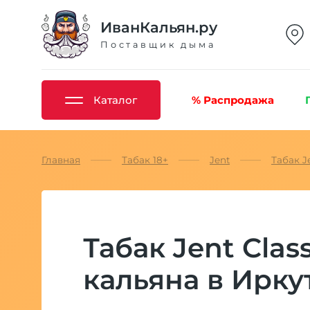
ИванКальян.ру
Поставщик дыма
Каталог
% Распродажа
Главная
Табак 18+
Jent
Табак Je
Табак Jent Clas
кальяна в Ирку