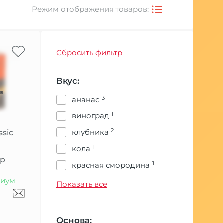
Режим отображения товаров:
Сбросить фильтр
Вкус:
3
ананас
1
виноград
2
клубника
ssic
1
кола
гр
1
красная смородина
иум
1
кукуруза
Показать все
1
леденцы
1
лимон
Основа: