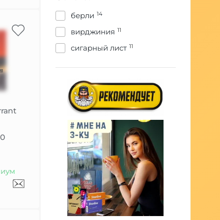
1
малина
14
берли
2
манго
11
вирджиния
1
мята
11
сигарный лист
1
персик
1
сливочный
1
специи
1
табачный лист
rrant
1
цветы
1
00
черника
1
шоколад
1
яблоко
иум