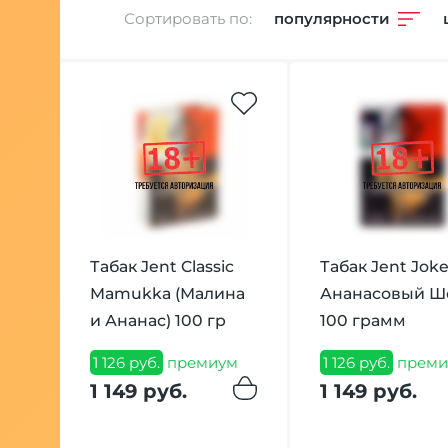
Сортировать по:
популярности
Табак Jent Classic
Табак Jent Joke
Mamukka (Малина
Ананасовый Ш
и Ананас) 100 гр
100 грамм
1 126 руб.
премиум
1 126 руб.
преми
1 149 руб.
1 149 руб.