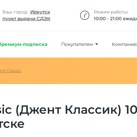
Добавлено максимальное кол-во товара
Товар добавлен в избранное
Товар удален из избранного
Товар добавлен в корзину
Промокод скопирован
Иркутск
Ваш город:
Режим работы:
пункт выдачи СДЭК
10:00 - 21:00 еже
Премиум-подписка
Покупателям
Компания
nt Classic
sic (Джент Классик) 1
тске