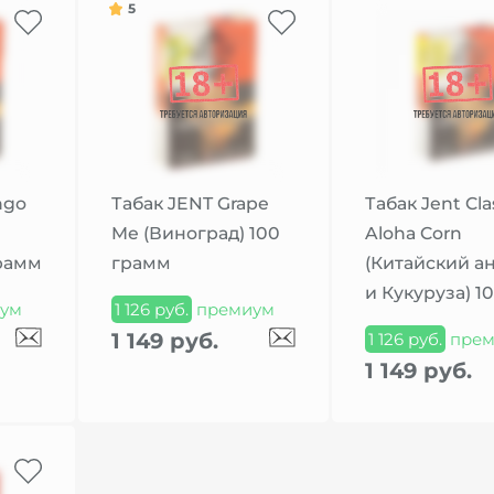
5
ngo
Табак JENT Grape
Табак Jent Cla
Me (Виноград) 100
Aloha Corn
грамм
грамм
(Китайский а
и Кукуруза) 1
ум
1 126 руб.
премиум
1 149 руб.
1 126 руб.
прем
1 149 руб.