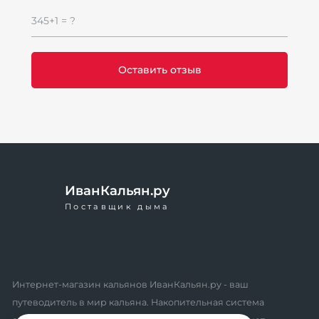
345+1 = ?
ИванКальян.ру
Поставщик дыма
Интернет-магазин кальянов ИванКальян.ру - ваш
путеводитель в мир кальяна. Накопительная система