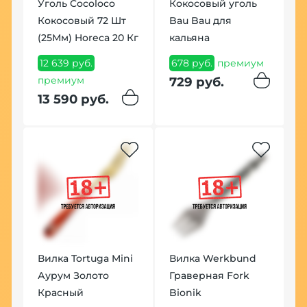
Уголь Cocoloco
Кокосовый уголь
in
Кокосовый 72 Шт
Bau Bau для
Т
(25Мм) Horeca 20 Кг
кальяна
M
г
м
12 639 руб.
678 руб.
премиум
премиум
2
729 руб.
13 590 руб.
2
Вилка Tortuga Mini
Вилка Werkbund
Т
Аурум Золото
Граверная Fork
S
Красный
Bionik
1