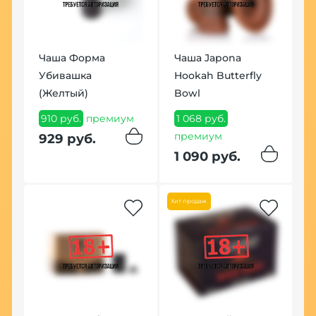
Чаша Форма
Чаша Japona
Т
)
Убивашка
Hookah Butterfly
O
(Желтый)
Bowl
(
г
м
910 руб.
премиум
1 068 руб.
премиум
4
929 руб.
п
1 090 руб.
4
Хит продаж
Хит