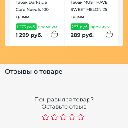
h
Табак Darkside
Табак MUST HAVE
Ч
Core Needls 100
SWEET MELON 25
Б
грамм
грамм
О
м
1 273 руб.
премиум
283 руб.
премиум
9
1 299 руб.
289 руб.
9
Хит
Отзывы о товаре
Понравился товар?
У
Оставьте отзыв
К
Кг
(
7