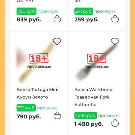
se
(26 Мм)
шт.
L
(
780 руб.
премиум
241 руб.
премиум
2
м
839 руб.
259 руб.
2
2
Но
Вилка Tortuga Mini
Вилка Werkbund
Аурум Золото
Граверная Fork
Authentic
Т
735 руб.
премиум
M
1 386 руб.
премиум
790 руб.
Ц
1 490 руб.
2
м