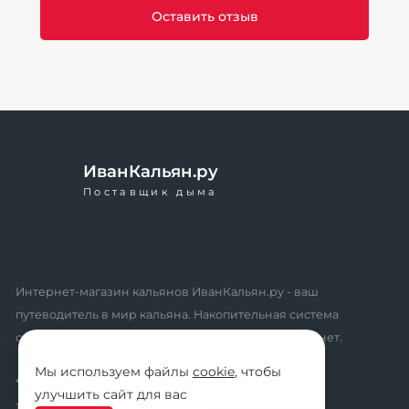
ИванКальян.ру
Поставщик дыма
Интернет-магазин кальянов ИванКальян.ру - ваш
путеводитель в мир кальяна. Накопительная система
скидок, промокоды, акции. Удобный личный кабинет.
Мы используем файлы
cookie
, чтобы
* мы не осуществляем дистанционную продажу
улучшить сайт для вас
табачной продукции розничным клиентам