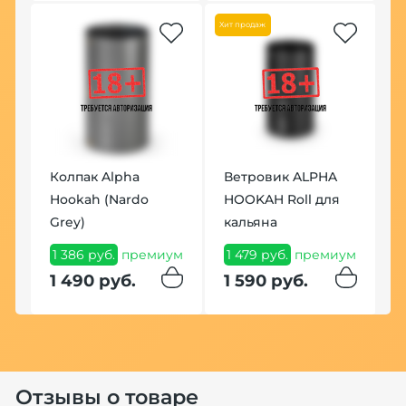
1
Хит продаж
1
Колпак Alpha
Ветровик ALPHA
Hookah (Nardo
HOOKAH Roll для
Grey)
кальяна
Т
1 386 руб.
премиум
1 479 руб.
премиум
П
1 490 руб.
1 590 руб.
2
1
п
1
Отзывы о товаре