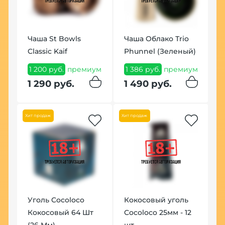
Чаша St Bowls
Чаша Облако Тrio
Т
Classic Kaif
Phunnel (Зеленый)
C
1
1 200 руб.
премиум
1 386 руб.
премиум
м
1
1 290 руб.
1 490 руб.
1
Хит продаж
Хит продаж
Уголь Cocoloco
Кокосовый уголь
Кокосовый 64 Шт
Cocoloco 25мм - 12
Т