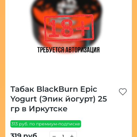
Табак BlackBurn Epic
Yogurt (Эпик йогурт) 25
гр в Иркутске
313 руб. по премиум-подписке
319 руб.