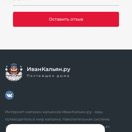
ИванКальян.ру
Поставщик дыма
Интернет-магазин кальянов ИванКальян.ру - ваш
путеводитель в мир кальяна. Накопительная система
скидок, промокоды, акции. Удобный личный кабинет.