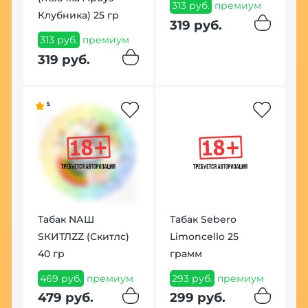
313 руб.
премиум
Клубника) 25 гр
(
319 руб.
м
313 руб.
премиум
1
п
319 руб.
1
5
По
Табак NАШ
Табак Sebero
SКИТЛZZ (Скитлс)
Limoncello 25
В
40 гр
грамм
F
469 руб.
премиум
293 руб.
премиум
1
479 руб.
299 руб.
1