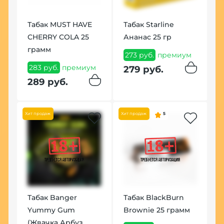
or
Табак MUST HAVE
Табак Starline
Ч
00
CHERRY COLA 25
Ананас 25 гр
К
грамм
273 руб.
премиум
8
м
283 руб.
премиум
279 руб.
8
289 руб.
Хит продаж
Хит продаж
5
Табак Banger
Табак BlackBurn
Yummy Gum
Brownie 25 грамм
У
(Жвачка Арбуз
К