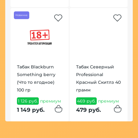
Новинка
Табак Blackburn
Табак Северный
Something berry
Professional
К
м
(Что то ягодное)
Красный Скитлз 40
З
100 гр
грамм
S
м
1 126 руб.
премиум
469 руб.
премиум
2
п
1 149 руб.
479 руб.
3