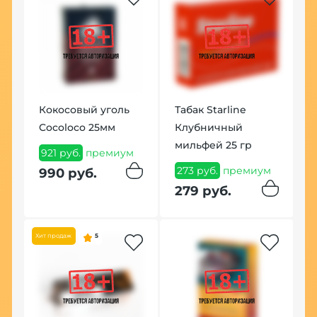
n
Кокосовый уголь
Табак Starline
Ч
0
Cocoloco 25мм
Клубничный
Б
мильфей 25 гр
С
921 руб.
премиум
ум
273 руб.
премиум
6
990 руб.
279 руб.
7
Хит продаж
5
Хит