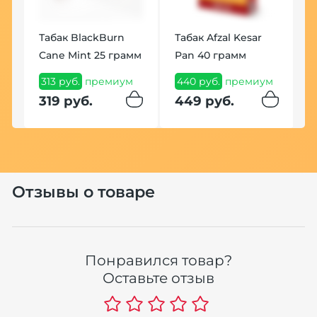
Табак BlackBurn
Табак Afzal Kesar
У
Cane Mint 25 грамм
Pan 40 грамм
К
(
313 руб.
премиум
440 руб.
премиум
7
319 руб.
449 руб.
м
8
Отзывы о товаре
Понравился товар?
Оставьте отзыв
В
F