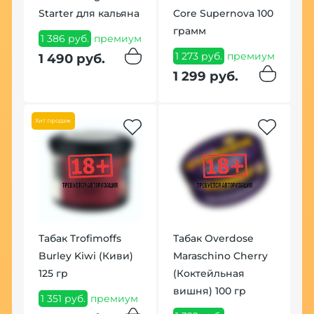
Starter для кальяна
Core Supernova 100
М
грамм
D
1 386 руб.
премиум
1 273 руб.
премиум
1
1 490 руб.
1 299 руб.
1
ум
Хит продаж
Табак Trofimoffs
Табак Overdose
Burley Kiwi (Киви)
Maraschino Cherry
125 гр
(Коктейльная
вишня) 100 гр
П
1 351 руб.
премиум
М