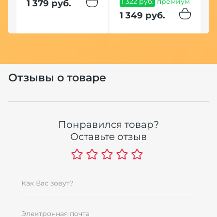
1 322 руб.
премиум
1 379 руб.
B
1 349 руб.
2
п
ум
2
Отзывы о товаре
По
Понравился товар?
Оставьте отзыв
П
Как Вас зовут?
м
e
C
G
Электронная почта