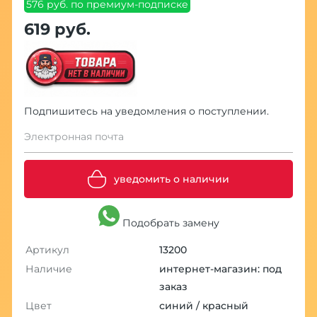
576 руб. по премиум-подписке
619 руб.
Подпишитесь на уведомления о поступлении.
Электронная почта
уведомить о наличии
Подобрать замену
Артикул
13200
Наличие
интернет-магазин: под
заказ
Цвет
синий / красный