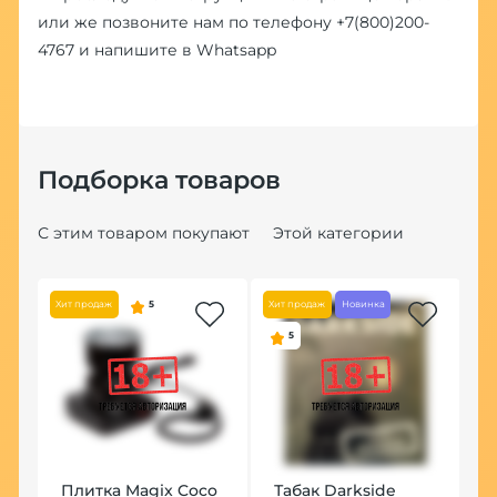
или же позвоните нам по телефону
+7(800)200-
4767
и напишите в
Whatsapp
Подборка товаров
С этим товаром покупают
Этой категории
Хит продаж
5
Хит продаж
Новинка
5
Плитка Magix Coco
Табак Darkside
П